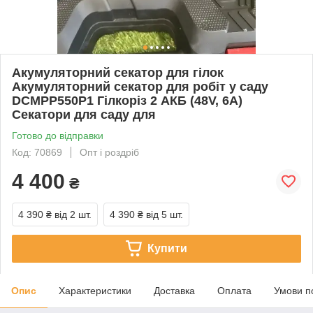
Акумуляторний секатор для гілок
Акумуляторний секатор для робіт у саду
DCMPP550P1 Гілкоріз 2 АКБ (48V, 6A)
Секатори для саду для
Готово до відправки
Код: 70869
Опт і роздріб
4 400
₴
4 390 ₴
від 2 шт.
4 390 ₴
від 5 шт.
Купити
Опис
Характеристики
Доставка
Оплата
Умови п