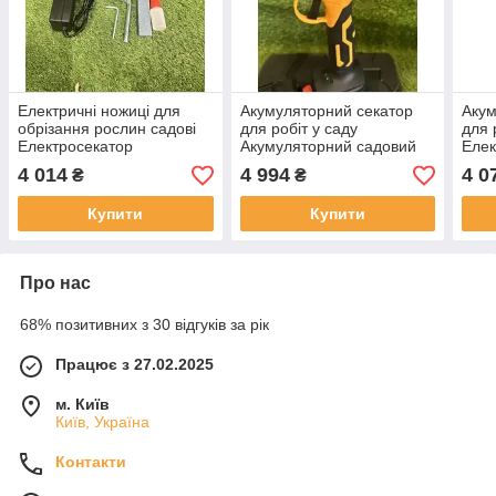
Електричні ножиці для
Акумуляторний секатор
Акум
обрізання рослин садові
для робіт у саду
для 
Електросекатор
Акумуляторний садовий
Елек
акумуляторний Makita 48V
секатор DeWalt вага 1.4 кг,
акум
4 014
4 994
4 0
₴
₴
6Ah ,Секатор діаметр різу
2 АКБ, Секатори для саду
,Сек
30 мм ,Електричні
діаметр різу 35
для 
Купити
Купити
Про нас
68% позитивних з 30 відгуків за рік
Працює з 27.02.2025
м. Київ
Київ, Україна
Контакти