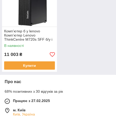
Комп’ютер б у lenovo
Комп’ютер Lenovo
ThinkCentre M720s SFF б/у і
відмінному стані з
В наявності
процесором Intel Core i5-
9500, 8 ГБ ОЗП та
11 003
₴
Купити
Про нас
68% позитивних з 30 відгуків за рік
Працює з 27.02.2025
м. Київ
Київ, Україна