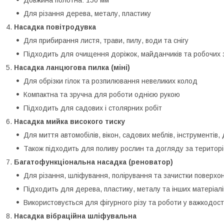
Довжина полотна: 150 мм
Для різання дерева, металу, пластику
Насадка повітродувка
Для прибирання листя, трави, пилу, води та снігу
Підходить для очищення доріжок, майданчиків та робочих 
Насадка ланцюгова пилка (міні)
Для обрізки гілок та розпилювання невеликих колод
Компактна та зручна для роботи однією рукою
Підходить для садових і столярних робіт
Насадка мийка високого тиску
Для миття автомобілів, вікон, садових меблів, інструментів,
Також підходить для поливу рослин та догляду за територ
Багатофункціональна насадка (реноватор)
Для різання, шліфування, полірування та зачистки поверхо
Підходить для дерева, пластику, металу та інших матеріалі
Використовується для фігурного різу та роботи у важкодост
Насадка вібраційна шліфувальна