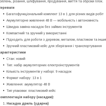
ріплень, різання, шліфування, продування, миття та обрізки гілок.
Переваги
Багатофункціональний комплект 13 в 1 для різних видів робіт
Акумуляторне живлення 48 В — мобільність і автономність
Швидка заміна насадок без зайвих інструментів
Компактний та зручний у використанні
Підходить для роботи з деревом, металом, пластиком та інш
Зручний пластиковий кейс для зберігання і транспортування
Характеристики
Стан: новий
Тип: набір акумуляторних електроінструментів
Кількість інструментів у наборі: 9 насадок
Формат набору: 13 в 1
Живлення: акумулятор 48 В
Тип упаковки: пластиковий кейс
омплектація набору (насадки):
Насадка дриль (ударна)