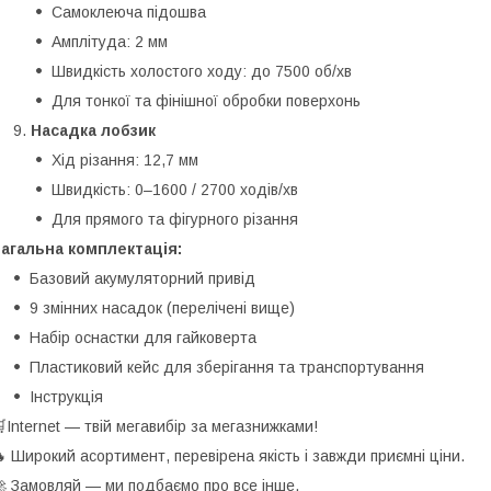
Самоклеюча підошва
Амплітуда: 2 мм
Швидкість холостого ходу: до 7500 об/хв
Для тонкої та фінішної обробки поверхонь
Насадка лобзик
Хід різання: 12,7 мм
Швидкість: 0–1600 / 2700 ходів/хв
Для прямого та фігурного різання
агальна комплектація:
Базовий акумуляторний привід
9 змінних насадок (перелічені вище)
Набір оснастки для гайковерта
Пластиковий кейс для зберігання та транспортування
Інструкція
Internet — твій мегавибір за мегазнижками!
 Широкий асортимент, перевірена якість і завжди приємні ціни.
 Замовляй — ми подбаємо про все інше.