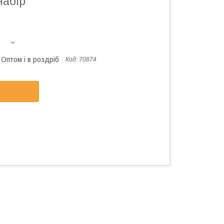
набір
Оптом і в роздріб
Код:
70874