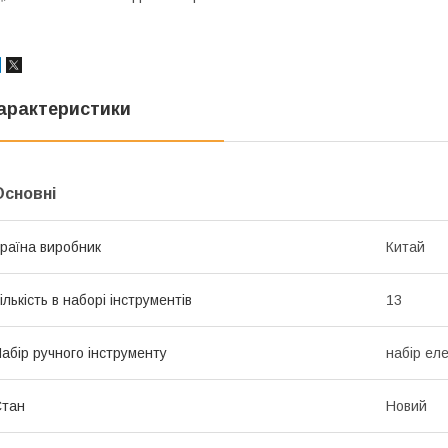
арактеристики
Основні
раїна виробник
Китай
ількість в наборі інструментів
13
абір ручного інструменту
набір ел
Стан
Новий