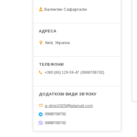
Валентин Сафаргалін
Київ, Україна
0998706702
+380 (66) 129-59-47
a-dmin2025@tutamail.com
0998706702
0998706702