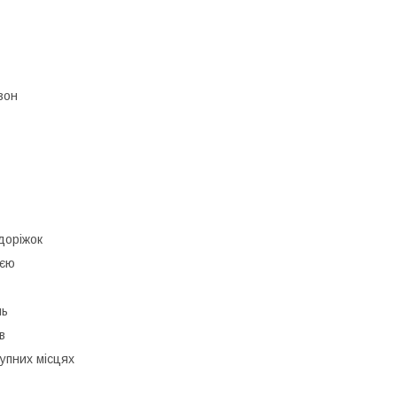
зон
 доріжок
ією
нь
в
упних місцях