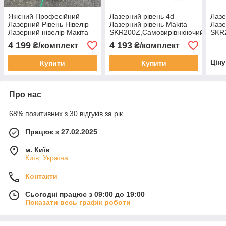
Якісний Професійний
Лазерний рівень 4d
Лазе
Лазерний Рівень Нівелір
Лазерний рівень Makita
Лазе
Лазерний нівелір Макіта
SKR200Z,Самовирівнюючий
SKR2
4D 360°, Професійний
лазерний рівень 4D 16-
проф
4 199
4 193
₴/комплект
₴/комплект
лазерний рівень SKR200Z
лінійний, Ротаційні лазерні
ніве
16 ліній, зелений
нівеліри 24V
ріве
Цін
Купити
Купити
Про нас
68% позитивних з 30 відгуків за рік
Працює з 27.02.2025
м. Київ
Київ, Україна
Контакти
Сьогодні працює з 09:00 до 19:00
Показати весь графік роботи