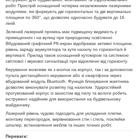
робіт. Пристрій оснащений чотирма незалежними лазерними
модулями, які формують дві горизонтальні та дві вертикальні
площини по 360°, що дозволяє одночасно будувати до 16
ліній.
Зелений лазерний промінь має підвищену видимість у
приміщеннях і на вулиці при природному освітленні.
Вбудований графічний РК-екран відображає активні площини,
рівень заряду акумулятора та кути нахилу по горизонталі й
вертикалі. Прилад також оснащений кутоміром та системою
світлової і звукової сигналізації при відхиленні від горизонту.
Керування можливе як з кнопок на корпусі, так і за допомогою
пульта дистанційного керування або зі смартфона через
вбудований модуль Bluetooth. Функція блокування маятника
дозволяє виконувати розмітку під нахилом. Ударостійкий
прогумований корпус із захистом від пилу та вологи робить
інструмент надійним для використання на будівельному
майданчику.
Лазерний рівень чудово підходить для укладання плитки,
монтажу перегородок, вирівнювання стін і стель, поклейки
шпалер, встановлення меблів та інших точних робіт.
Переваги: