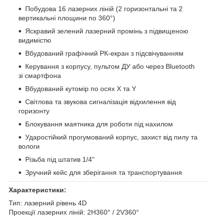
Побудова 16 лазерних ліній (2 горизонтальні та 2
вертикальні площини по 360°)
Яскравий зелений лазерний промінь з підвищеною
видимістю
Вбудований графічний РК-екран з підсвічуванням
Керування з корпусу, пультом ДУ або через Bluetooth
зі смартфона
Вбудований кутомір по осях X та Y
Світлова та звукова сигналізація відхилення від
горизонту
Блокування маятника для роботи під нахилом
Ударостійкий прогумований корпус, захист від пилу та
вологи
Різьба під штатив 1/4"
Зручний кейс для зберігання та транспортування
Характеристики:
Тип: лазерний рівень 4D
Проекції лазерних ліній: 2H360° / 2V360°