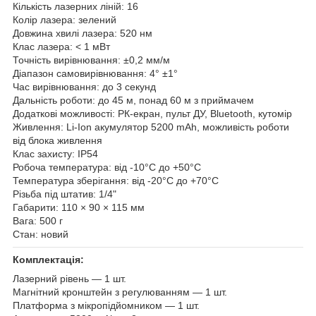
Кількість лазерних ліній: 16
Колір лазера: зелений
Довжина хвилі лазера: 520 нм
Клас лазера: < 1 мВт
Точність вирівнювання: ±0,2 мм/м
Діапазон самовирівнювання: 4° ±1°
Час вирівнювання: до 3 секунд
Дальність роботи: до 45 м, понад 60 м з приймачем
Додаткові можливості: РК-екран, пульт ДУ, Bluetooth, кутомір
Живлення: Li-Ion акумулятор 5200 mAh, можливість роботи
від блока живлення
Клас захисту: IP54
Робоча температура: від -10°C до +50°C
Температура зберігання: від -20°C до +70°C
Різьба під штатив: 1/4"
Габарити: 110 × 90 × 115 мм
Вага: 500 г
Стан: новий
Комплектація:
Лазерний рівень — 1 шт.
Магнітний кронштейн з регулюванням — 1 шт.
Платформа з мікропідйомником — 1 шт.