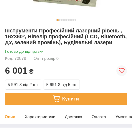
Інструменти Професійний лазерний рівень ,
16x360°, Нівелір професійний (LCD, Bluetooth,
ДУ, зелений промінь), Будівельні лазери
Готово до відправки
Код: 70879
Опт і роздріб
6 001
₴
5 991 ₴
від 2 шт.
5 991 ₴
від 5 шт.
Купити
Опис
Характеристики
Доставка
Оплата
Умови п