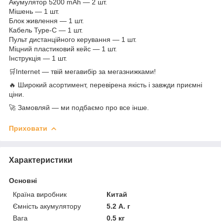
Акумулятор 5200 mAh — 2 шт.
Мішень — 1 шт.
Блок живлення — 1 шт.
Кабель Type-C — 1 шт.
Пульт дистанційного керування — 1 шт.
Міцний пластиковий кейс — 1 шт.
Інструкція — 1 шт.
🛒Internet — твій мегавибір за мегазнижками!
🔥 Широкий асортимент, перевірена якість і завжди приємні
ціни.
🚀 Замовляй — ми подбаємо про все інше.
Приховати
Характеристики
Основні
Країна виробник
Китай
Ємність акумулятору
5.2 А. г
Вага
0.5 кг