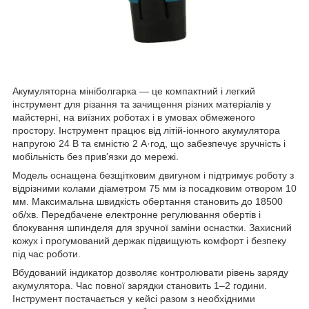
Акумуляторна мініболгарка — це компактний і легкий
інструмент для різання та зачищення різних матеріалів у
майстерні, на виїзних роботах і в умовах обмеженого
простору. Інструмент працює від літій-іонного акумулятора
напругою 24 В та ємністю 2 А·год, що забезпечує зручність і
мобільність без прив’язки до мережі.
Модель оснащена безщітковим двигуном і підтримує роботу з
відрізними колами діаметром 75 мм із посадковим отвором 10
мм. Максимальна швидкість обертання становить до 18500
об/хв. Передбачене електронне регулювання обертів і
блокування шпинделя для зручної заміни оснастки. Захисний
кожух і прогумований держак підвищують комфорт і безпеку
під час роботи.
Вбудований індикатор дозволяє контролювати рівень заряду
акумулятора. Час повної зарядки становить 1–2 години.
Інструмент постачається у кейсі разом з необхідними