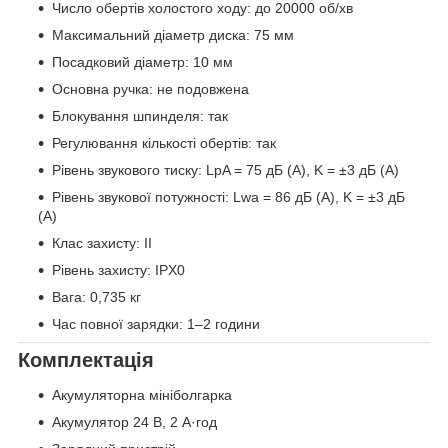
Число обертів холостого ходу: до 20000 об/хв
Максимальний діаметр диска: 75 мм
Посадковий діаметр: 10 мм
Основна ручка: не подовжена
Блокування шпинделя: так
Регулювання кількості обертів: так
Рівень звукового тиску: LpA = 75 дБ (А), K = ±3 дБ (А)
Рівень звукової потужності: Lwa = 86 дБ (А), K = ±3 дБ
(А)
Клас захисту: II
Рівень захисту: IPX0
Вага: 0,735 кг
Час повної зарядки: 1–2 години
Комплектація
Акумуляторна мініболгарка
Акумулятор 24 В, 2 А·год