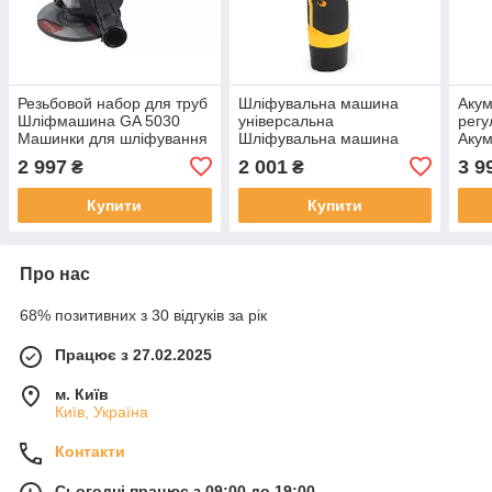
Резьбовой набор для труб
Шліфувальна машина
Акум
Шліфмашина GA 5030
універсальна
регу
Машинки для шліфування
Шліфувальна машина
Акум
з регулюванням обертів
DCG125N з двома
DCG
2 997
2 001
3 9
₴
₴
720В Електрична
акумуляторами Sanders
шліф
шліфувальна машинка
18V 2Ah, Мала
6 AH
Купити
Купити
шліфувальна машина 75
мм
Про нас
68% позитивних з 30 відгуків за рік
Працює з 27.02.2025
м. Київ
Київ, Україна
Контакти
Сьогодні працює з 09:00 до 19:00