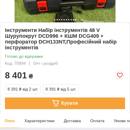
Інструменти Набір інструментів 48 V
Шурупокрут DCD996 + КШМ DCG409 +
перфоратор DCH133NT,Професійний набір
інструментів
Готово до відправки
Код: 70894
Опт і роздріб
8 401
₴
8 391 ₴
від 2 шт.
8 391 ₴
від 5 шт.
Купити
Опис
Характеристики
Доставка
Оплата
Умови п