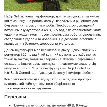
Набір 3в1 включає перфоратор, дриль-шурупокрут та кутову
шліфмашину, що робить його універсальним рішенням для
будівельних та ремонтних робіт. Перфоратор оснащений
потужним акумулятором 48 В, 6 А·год, електропневматичним
ударним механізмом і трьома режимами роботи: свердління,
свердління з ударом та довбання. Це дозволяє ефективно
працювати з бетоном, деревом та металом.
Дриль-шурупокрут має безщітковий двигун, двошвидкісний
регулятор і 20-позиційний крутний момент, що забезпечує
точність закручування та свердління. Кутова шліфмашина
оснащена індикатором заряджання, системою захисту від
пилу та вологи XPT, а також функціями Drop Control та
KickBack Control, що підвищує безпеку і комфорт роботи.
Комплект включає два акумулятори, зарядний пристрій і
пластиковий кейс для зручного зберігання та
транспортування інструментів.
Переваги
Потужні акумуляторні інструменти 48 В, 6 А·год