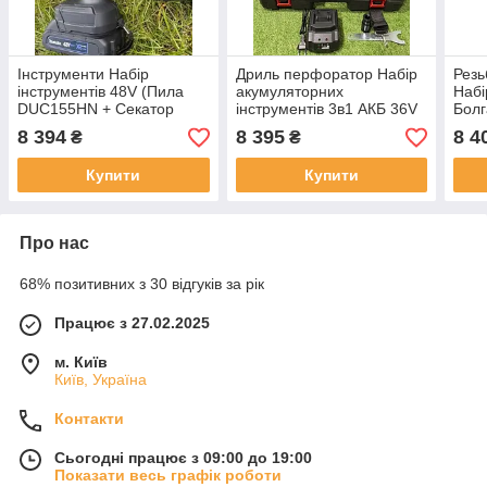
Інструменти Набір
Дриль перфоратор Набір
Резь
інструментів 48V (Пила
акумуляторних
Набі
DUC155HN + Секатор
інструментів 3в1 АКБ 36V
Болг
DUP270 Digital+
(Перфоратор DCH263 +
Гай
8 394
8 395
8 4
₴
₴
Телескопічна штанга 2.6
Болгарка DCG413 +
Пер
м),Професійний набір
Гайковерт DCF850)
6A) 
Купити
Купити
Професійні
Про нас
68% позитивних з 30 відгуків за рік
Працює з 27.02.2025
м. Київ
Київ, Україна
Контакти
Сьогодні працює з 09:00 до 19:00
Показати весь графік роботи