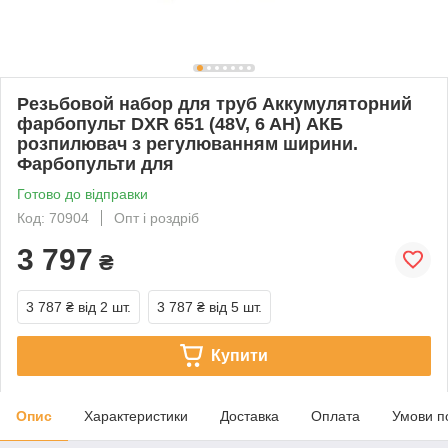
Резьбовой набор для труб Аккумуляторний
фарбопульт DXR 651 (48V, 6 AH) АКБ
розпилювач з регулюванням ширини.
Фарбопульти для
Готово до відправки
Код: 70904
Опт і роздріб
3 797
₴
3 787 ₴
від 2 шт.
3 787 ₴
від 5 шт.
Купити
Опис
Характеристики
Доставка
Оплата
Умови п