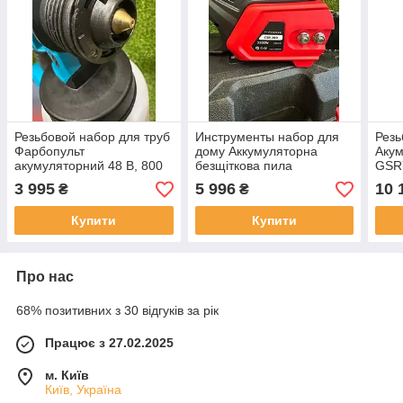
Резьбовой набор для труб
Инструменты набор для
Резь
Фарбопульт
дому Аккумуляторна
Акум
акумуляторний 48 В, 800
безщіткова пила
GSR
мл Акумуляторні
GSR280W Надійна пила
Ланц
3 995
5 996
10 
₴
₴
фарбопульти з 2
для дому та саду, (48V 6
швид
аккумуляторами.
Ah) АКБ 30 см із поданням
а з 
Купити
Купити
Пульвілізатор для
Про нас
68% позитивних з 30 відгуків за рік
Працює з 27.02.2025
м. Київ
Київ, Україна