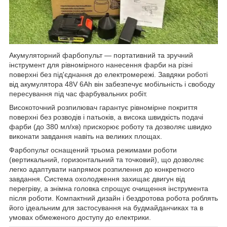
Акумуляторний фарбопульт — портативний та зручний
інструмент для рівномірного нанесення фарби на різні
поверхні без під'єднання до електромережі. Завдяки роботі
від акумулятора 48V 6Ah він забезпечує мобільність і свободу
пересування під час фарбувальних робіт.
Високоточний розпилювач гарантує рівномірне покриття
поверхні без розводів і патьоків, а висока швидкість подачі
фарби (до 380 мл/хв) прискорює роботу та дозволяє швидко
виконати завдання навіть на великих площах.
Фарбопульт оснащений трьома режимами роботи
(вертикальний, горизонтальний та точковий), що дозволяє
легко адаптувати напрямок розпилення до конкретного
завдання. Система охолодження захищає двигун від
перегріву, а знімна головка спрощує очищення інструмента
після роботи. Компактний дизайн і бездротова робота роблять
його ідеальним для застосування на будмайданчиках та в
умовах обмеженого доступу до електрики.