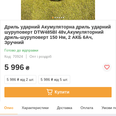
Дриль ударний Акумуляторна дриль ударний
шуруповерт DTW485Bl 48v,Акумуляторний
дриль-шуруповерт 150 Нм, 2 АКБ 6Ач,
Зручний
Готово до відправки
Код: 70924
Опт і роздріб
5 996
₴
5 986 ₴
від 2 шт.
5 986 ₴
від 5 шт.
Купити
Опис
Характеристики
Доставка
Оплата
Умови п