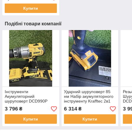
Купити
Подібні товари компанії
Інструменти
Ударний шуруповерт 85
Резь
Акумуляторний
нм Набір акумуляторного
Шур
шуруповерт DCD990P
інструменту Krafftec 2в1
DCD
(48V, 6 AH)
гайковерт 600 Нм та
інст
3 796
6 314
3 9
₴
₴
Акумуляторний дриль-
ударний шуруповерт 85
Ion)
шуруповерт без кейсу
Нм з АКБ 48 В 6
шуру
Купити
Купити
Акумуляторний дриль-
дом
шуруповерт