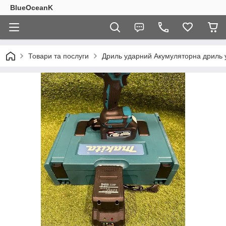
BlueOceanK
Товари та послуги
Дриль ударний Акумуляторна дриль 