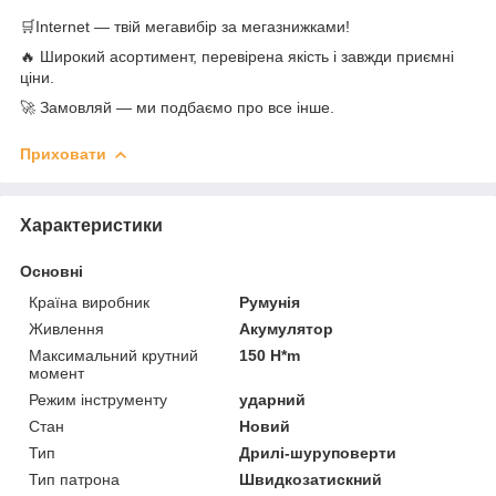
🛒Internet — твій мегавибір за мегазнижками!
🔥 Широкий асортимент, перевірена якість і завжди приємні
ціни.
🚀 Замовляй — ми подбаємо про все інше.
Приховати
Характеристики
Основні
Країна виробник
Румунія
Живлення
Акумулятор
Максимальний крутний
150 H*m
момент
Режим інструменту
ударний
Стан
Новий
Тип
Дрилі-шуруповерти
Тип патрона
Швидкозатискний