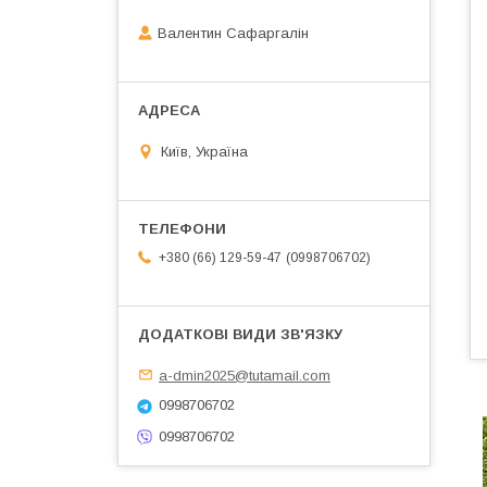
Валентин Сафаргалін
Київ, Україна
0998706702
+380 (66) 129-59-47
a-dmin2025@tutamail.com
0998706702
0998706702