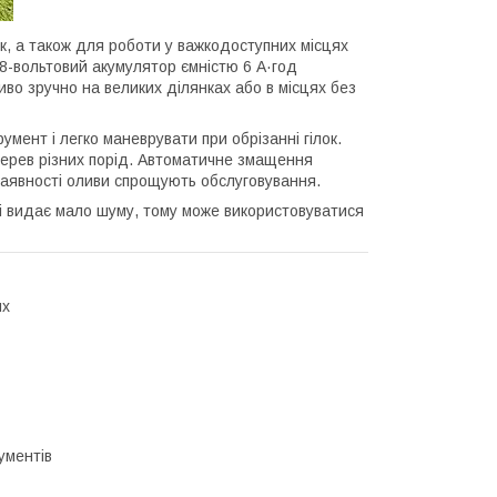
к, а також для роботи у важкодоступних місцях
48-вольтовий акумулятор ємністю 6 А·год
во зручно на великих ділянках або в місцях без
умент і легко маневрувати при обрізанні гілок.
дерев різних порід. Автоматичне змащення
наявності оливи спрощують обслуговування.
 і видає мало шуму, тому може використовуватися
ях
ументів