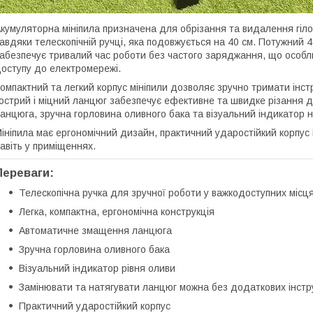
кумуляторна мініпила призначена для обрізання та видалення гіло
авдяки телескопічній ручці, яка подовжується на 40 см. Потужний 
абезпечує тривалий час роботи без частого заряджання, що особли
оступу до електромережі.
омпактний та легкий корпус мініпили дозволяє зручно тримати інстр
острий і міцний ланцюг забезпечує ефективне та швидке різання 
анцюга, зручна горловина оливного бака та візуальний індикатор 
ініпила має ергономічний дизайн, практичний ударостійкий корпус
авіть у приміщеннях.
Переваги:
Телескопічна ручка для зручної роботи у важкодоступних місц
Легка, компактна, ергономічна конструкція
Автоматичне змащення ланцюга
Зручна горловина оливного бака
Візуальний індикатор рівня оливи
Замінювати та натягувати ланцюг можна без додаткових інстр
Практичний ударостійкий корпус