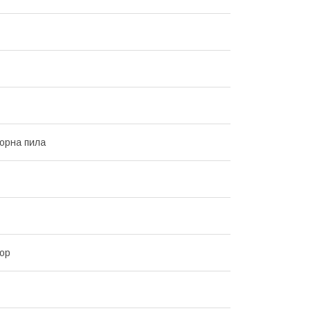
орна пила
ор