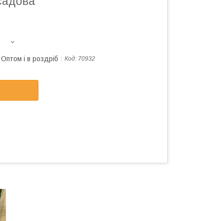
садова
Оптом і в роздріб
Код:
70932