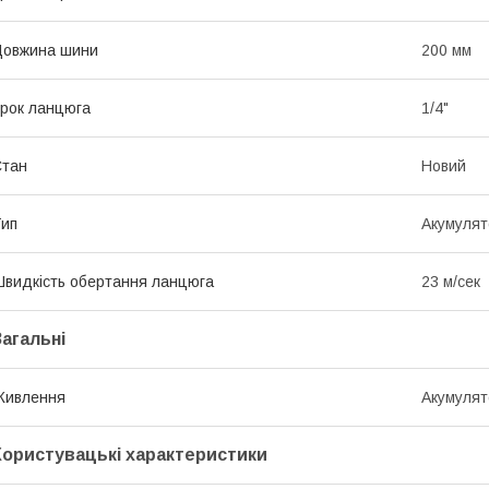
Довжина шини
200 мм
рок ланцюга
1/4"
Стан
Новий
ип
Акумулят
видкість обертання ланцюга
23 м/сек
Загальні
Живлення
Акумулят
Користувацькі характеристики