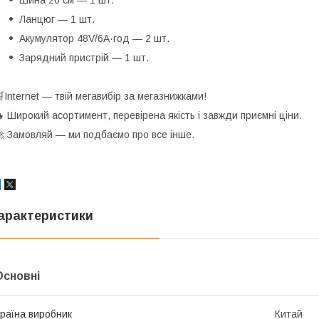
Шина 20 см — 1 шт.
Ланцюг — 1 шт.
Акумулятор 48V/6А·год — 2 шт.
Зарядний пристрій — 1 шт.
Internet — твій мегавибір за мегазнижками!
 Широкий асортимент, перевірена якість і завжди приємні ціни.
 Замовляй — ми подбаємо про все інше.
арактеристики
Основні
раїна виробник
Китай