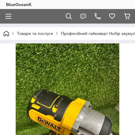
BlueOceanK
Товари та послуги
Професійний гайковерт Нобір акуму