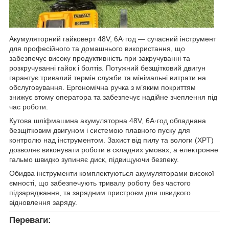
Акумуляторний гайковерт 48V, 6А·год — сучасний інструмент
для професійного та домашнього використання, що
забезпечує високу продуктивність при закручуванні та
розкручуванні гайок і болтів. Потужний безщітковий двигун
гарантує тривалий термін служби та мінімальні витрати на
обслуговування. Ергономічна ручка з м’яким покриттям
знижує втому оператора та забезпечує надійне зчеплення під
час роботи.
Кутова шліфмашина акумуляторна 48V, 6А·год обладнана
безщітковим двигуном і системою плавного пуску для
контролю над інструментом. Захист від пилу та вологи (XPT)
дозволяє виконувати роботи в складних умовах, а електронне
гальмо швидко зупиняє диск, підвищуючи безпеку.
Обидва інструменти комплектуються акумуляторами високої
ємності, що забезпечують тривалу роботу без частого
підзаряджання, та зарядним пристроєм для швидкого
відновлення заряду.
Переваги: