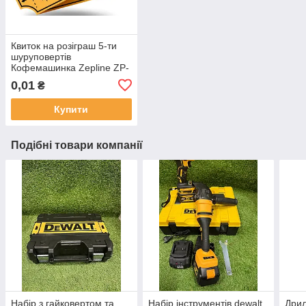
Квиток на розіграш 5-ти
шуруповертів
Кофемашинка Zepline ZP-
6806
0,01
₴
Купити
Подібні товари компанії
Набір з гайковертом та
Набір інструментів dewalt
Дрил