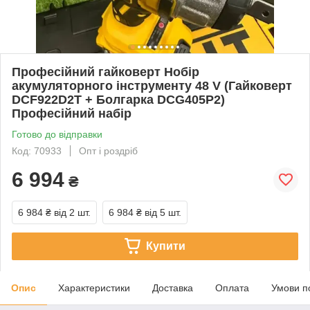
Професійний гайковерт Нобір
акумуляторного інструменту 48 V (Гайковерт
DCF922D2T + Болгарка DCG405P2)
Професійний набір
Готово до відправки
Код: 70933
Опт і роздріб
6 994
₴
6 984 ₴
від 2 шт.
6 984 ₴
від 5 шт.
Купити
Опис
Характеристики
Доставка
Оплата
Умови п