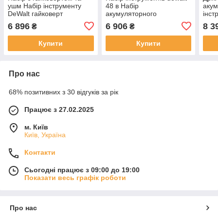
ушм Набір інструменту
48 в Набір
акум
DeWalt гайковерт
акумуляторного
інст
DCF922D2T та УШМ
інструменту DeWalt 48 В з
(Пе
6 896
6 906
8 3
₴
₴
DCG405P2 48 В з двома
УШМ DCG405P2,
Бол
АКБ 6 А·год і зарядним
гайковертом DCF922D2T і
Гайк
Купити
Купити
двома АКБ 6
Проф
Про нас
68% позитивних з 30 відгуків за рік
Працює з 27.02.2025
м. Київ
Київ, Україна
Контакти
Сьогодні працює з 09:00 до 19:00
Показати весь графік роботи
Про нас