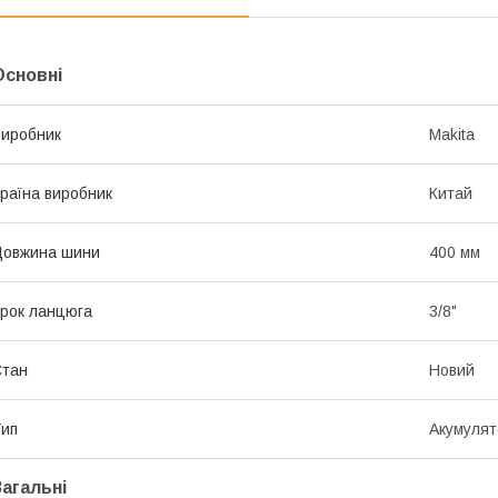
Основні
иробник
Makita
раїна виробник
Китай
Довжина шини
400 мм
рок ланцюга
3/8"
Стан
Новий
ип
Акумулят
Загальні