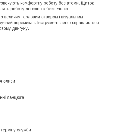
безпечують комфортну роботу без втоми. Щиток
блять роботу легкою та безпечною.
 великим горловим отвором і візуальним
ручний перемикач. Інструмент легко справляється
овому двигуну.
я
ня оливи
анні ланцюга
 терміну служби