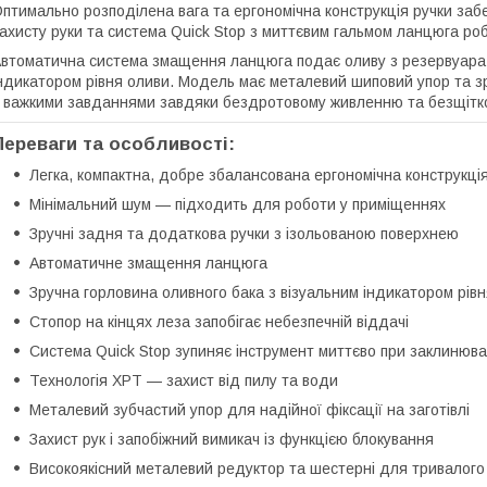
птимально розподілена вага та ергономічна конструкція ручки за
ахисту руки та система Quick Stop з миттєвим гальмом ланцюга ро
втоматична система змащення ланцюга подає оливу з резервуара з
ндикатором рівня оливи. Модель має металевий шиповий упор та з
 важкими завданнями завдяки бездротовому живленню та безщітк
Переваги та особливості:
Легка, компактна, добре збалансована ергономічна конструкці
Мінімальний шум — підходить для роботи у приміщеннях
Зручні задня та додаткова ручки з ізольованою поверхнею
Автоматичне змащення ланцюга
Зручна горловина оливного бака з візуальним індикатором рів
Стопор на кінцях леза запобігає небезпечній віддачі
Система Quick Stop зупиняє інструмент миттєво при заклинюв
Технологія XPT — захист від пилу та води
Металевий зубчастий упор для надійної фіксації на заготівлі
Захист рук і запобіжний вимикач із функцією блокування
Високоякісний металевий редуктор та шестерні для тривалого