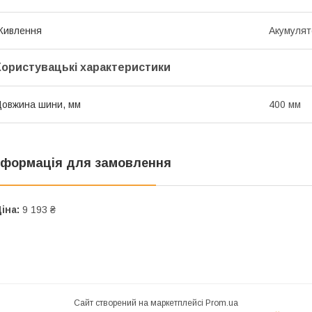
Живлення
Акумулят
Користувацькі характеристики
овжина шини, мм
400 мм
нформація для замовлення
іна:
9 193 ₴
Сайт створений на маркетплейсі
Prom.ua