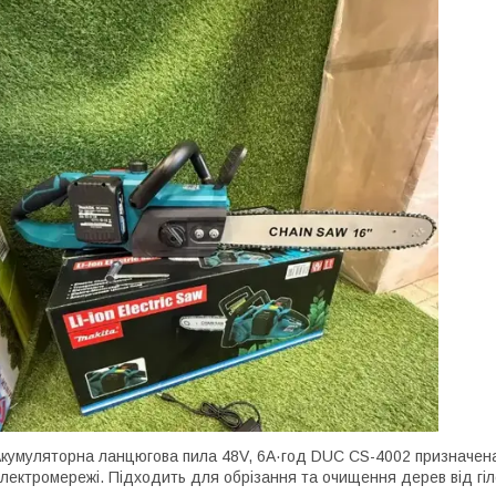
кумуляторна ланцюгова пила 48V, 6А·год DUC CS-4002 призначена 
лектромережі. Підходить для обрізання та очищення дерев від гіл