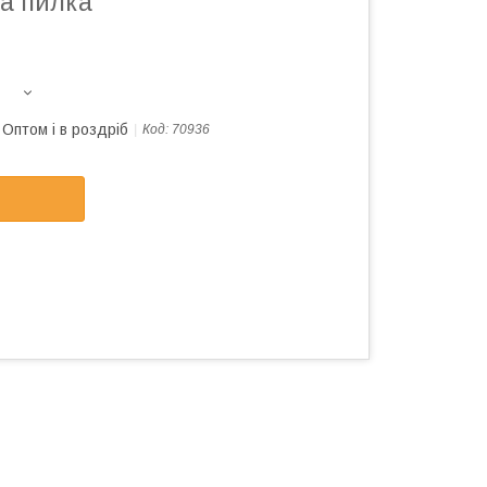
а пилка
Оптом і в роздріб
Код:
70936