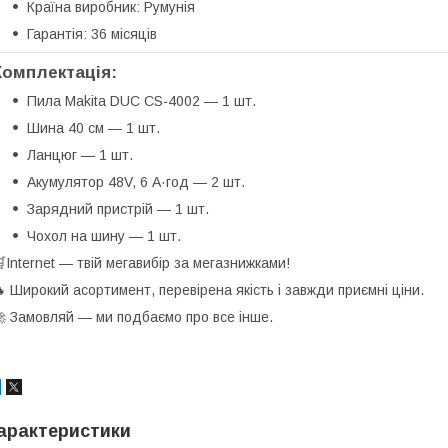
Країна виробник: Румунія
Гарантія: 36 місяців
Комплектація:
Пила Makita DUC CS-4002 — 1 шт.
Шина 40 см — 1 шт.
Ланцюг — 1 шт.
Акумулятор 48V, 6 А·год — 2 шт.
Зарядний пристрій — 1 шт.
Чохол на шину — 1 шт.
Internet — твій мегавибір за мегазнижками!
 Широкий асортимент, перевірена якість і завжди приємні ціни.
 Замовляй — ми подбаємо про все інше.
арактеристики