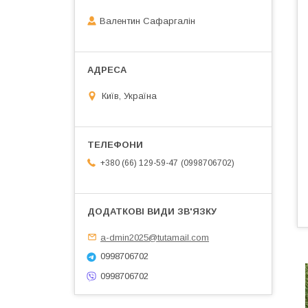
Валентин Сафаргалін
Київ, Україна
0998706702
+380 (66) 129-59-47
a-dmin2025@tutamail.com
0998706702
0998706702