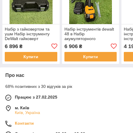
Набір з гайковертом та
Набір інструментів dewalt
Набі
ушм Набір інструменту
48 в Набір
інст
DeWalt гайковерт
акумуляторного
інст
DCF922D2T та УШМ
інструменту DeWalt 48 В з
шур
6 896
6 906
4 1
₴
₴
DCG405P2 48 В з двома
УШМ DCG405P2,
та м
АКБ 6 А·год і зарядним
гайковертом DCF922D2T і
В з 
Купити
Купити
двома АКБ 6
Про нас
68% позитивних з 30 відгуків за рік
Працює з 27.02.2025
м. Київ
Київ, Україна
Контакти