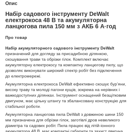
Опис
Набір садового інструменту DeWalt
електрокоса 48 В та акумуляторна
ланцюгова пила 150 мм з АКБ 6 А·год
Про товар
Набір акумуляторного садового інструменту DeWalt
призначений для догляду за присадибною ділянкою,
скошування трави та обрізки гілок. Комплект включає
акумуляторну електрокосу та компактну ланцюгову пилу, що
дозволяє виконувати широкий спектр робіт без підключення
до електромережі.
Акумуляторна електрокоса DeWalt ефективно скошує бур’яни,
високу траву та молоді пагони кущів, зокрема на нерівних і
важкодоступних ділянках. Інструмент оснащений безщітковим
двигуном, має цільну штангу та збалансовану конструкцію для
стабільної роботи.
Акумуляторна ланцюгова пила DeWalt з довжиною шини 150
мм призначена для обрізки гілок, заготівлі дров невеликого
діаметра та садових робіт. Пила працює від літій-іонного
акумулятора 48 В, має компактні габарити та захист двигуна