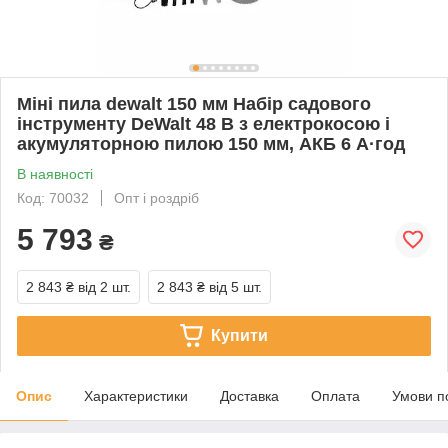
Міні пила dewalt 150 мм Набір садового
інструменту DeWalt 48 В з електрокосою і
акумуляторною пилою 150 мм, АКБ 6 А·год
В наявності
Код: 70032
Опт і роздріб
5 793
₴
2 843 ₴
від 2 шт.
2 843 ₴
від 5 шт.
Купити
Опис
Характеристики
Доставка
Оплата
Умови п