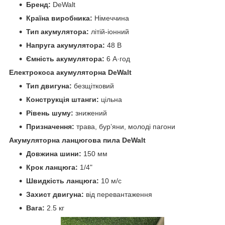
Бренд:
DeWalt
Країна виробника:
Німеччина
Тип акумулятора:
літій-іонний
Напруга акумулятора:
48 В
Ємність акумулятора:
6 А·год
Електрокоса акумуляторна DeWalt
Тип двигуна:
безщітковий
Конструкція штанги:
цільна
Рівень шуму:
знижений
Призначення:
трава, бур’яни, молоді пагони
Акумуляторна ланцюгова пила DeWalt
Довжина шини:
150 мм
Крок ланцюга:
1/4"
Швидкість ланцюга:
10 м/с
Захист двигуна:
від перевантаження
Вага:
2.5 кг