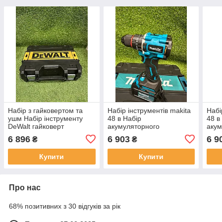
Набір з гайковертом та
Набір інструментів makita
Набі
ушм Набір інструменту
48 в Набір
48 в
DeWalt гайковерт
акумуляторного
акум
DCF922D2T та УШМ
інструменту Makita
інст
6 896
6 903
6 9
₴
₴
DCG405P2 48 В з двома
DTW485 та DTW800 48 В
УШМ
АКБ 6 А·год і зарядним
з шуруповертом,
гайк
Купити
Купити
гайковертом і двома
двом
Про нас
68% позитивних з 30 відгуків за рік