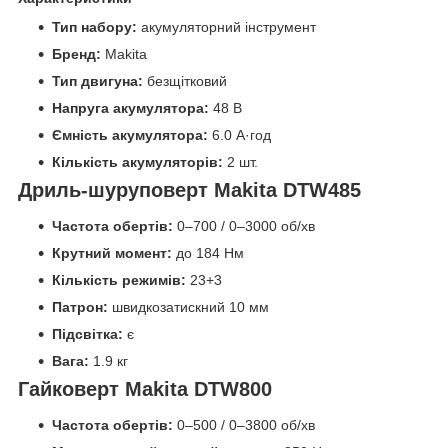
Тип набору:
акумуляторний інструмент
Бренд:
Makita
Тип двигуна:
безщітковий
Напруга акумулятора:
48 В
Ємність акумулятора:
6.0 А·год
Кількість акумуляторів:
2 шт.
Дриль-шуруповерт Makita DTW485
Частота обертів:
0–700 / 0–3000 об/хв
Крутний момент:
до 184 Нм
Кількість режимів:
23+3
Патрон:
швидкозатискний 10 мм
Підсвітка:
є
Вага:
1.9 кг
Гайковерт Makita DTW800
Частота обертів:
0–500 / 0–3800 об/хв