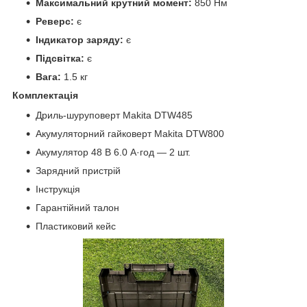
Максимальний крутний момент:
850 Нм
Реверс:
є
Індикатор заряду:
є
Підсвітка:
є
Вага:
1.5 кг
Комплектація
Дриль-шуруповерт Makita DTW485
Акумуляторний гайковерт Makita DTW800
Акумулятор 48 В 6.0 А·год — 2 шт.
Зарядний пристрій
Інструкція
Гарантійний талон
Пластиковий кейс