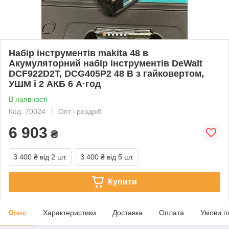
Набір інструментів makita 48 в
Акумуляторний набір інструментів DeWalt
DCF922D2T, DCG405P2 48 В з гайковертом,
УШМ і 2 АКБ 6 А·год
В наявності
Код: 70024
Опт і роздріб
6 903
₴
3 400 ₴
від 2 шт.
3 400 ₴
від 5 шт.
Купити
Опис
Характеристики
Доставка
Оплата
Умови п