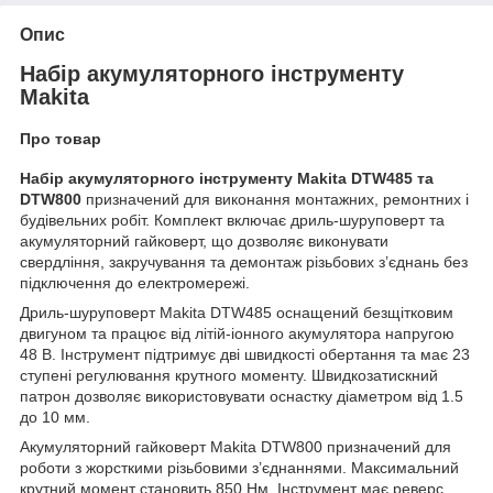
Опис
Набір акумуляторного інструменту
Makita
Про товар
Набір акумуляторного інструменту Makita DTW485 та
DTW800
призначений для виконання монтажних, ремонтних і
будівельних робіт. Комплект включає дриль-шуруповерт та
акумуляторний гайковерт, що дозволяє виконувати
свердління, закручування та демонтаж різьбових з’єднань без
підключення до електромережі.
Дриль-шуруповерт Makita DTW485 оснащений безщітковим
двигуном та працює від літій-іонного акумулятора напругою
48 В. Інструмент підтримує дві швидкості обертання та має 23
ступені регулювання крутного моменту. Швидкозатискний
патрон дозволяє використовувати оснастку діаметром від 1.5
до 10 мм.
Акумуляторний гайковерт Makita DTW800 призначений для
роботи з жорсткими різьбовими з’єднаннями. Максимальний
крутний момент становить 850 Нм. Інструмент має реверс,