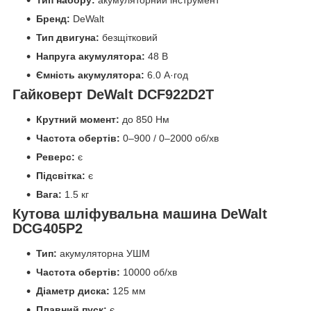
Тип набору:
акумуляторний інструмент
Бренд:
DeWalt
Тип двигуна:
безщітковий
Напруга акумулятора:
48 В
Ємність акумулятора:
6.0 А·год
Гайковерт DeWalt DCF922D2T
Крутний момент:
до 850 Нм
Частота обертів:
0–900 / 0–2000 об/хв
Реверс:
є
Підсвітка:
є
Вага:
1.5 кг
Кутова шліфувальна машина DeWalt
DCG405P2
Тип:
акумуляторна УШМ
Частота обертів:
10000 об/хв
Діаметр диска:
125 мм
Плавний пуск:
є