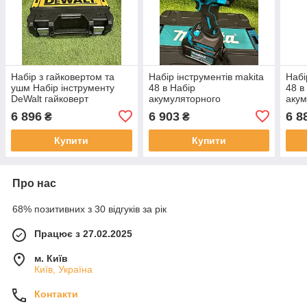
Набір з гайковертом та
Набір інструментів makita
Набі
ушм Набір інструменту
48 в Набір
48 в
DeWalt гайковерт
акумуляторного
акум
DCF922D2T та УШМ
інструменту Makita
інст
6 896
6 903
6 8
₴
₴
DCG405P2 48 В з двома
DTW485 та DTW800 48 В
DCF
АКБ 6 А·год і зарядним
з шуруповертом,
48 В
Купити
Купити
гайковертом і двома
двом
Про нас
68% позитивних з 30 відгуків за рік
Працює з 27.02.2025
м. Київ
Київ, Україна
Контакти