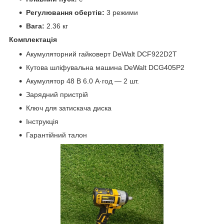
Регулювання обертів:
3 режими
Вага:
2.36 кг
Комплектація
Акумуляторний гайковерт DeWalt DCF922D2T
Кутова шліфувальна машина DeWalt DCG405P2
Акумулятор 48 В 6.0 А·год — 2 шт.
Зарядний пристрій
Ключ для затискача диска
Інструкція
Гарантійний талон