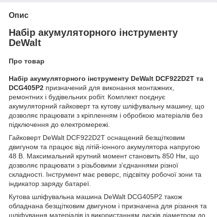
Опис
Набір акумуляторного інструменту
DeWalt
Про товар
Набір акумуляторного інструменту DeWalt DCF922D2T та
DCG405P2
призначений для виконання монтажних,
ремонтних і будівельних робіт. Комплект поєднує
акумуляторний гайковерт та кутову шліфувальну машину, що
дозволяє працювати з кріпленням і обробкою матеріалів без
підключення до електромережі.
Гайковерт DeWalt DCF922D2T оснащений безщітковим
двигуном та працює від літій-іонного акумулятора напругою
48 В. Максимальний крутний момент становить 850 Нм, що
дозволяє працювати з різьбовими з’єднаннями різної
складності. Інструмент має реверс, підсвітку робочої зони та
індикатор заряду батареї.
Кутова шліфувальна машина DeWalt DCG405P2 також
обладнана безщітковим двигуном і призначена для різання та
шліфування матеріалів із використанням дисків діаметром до