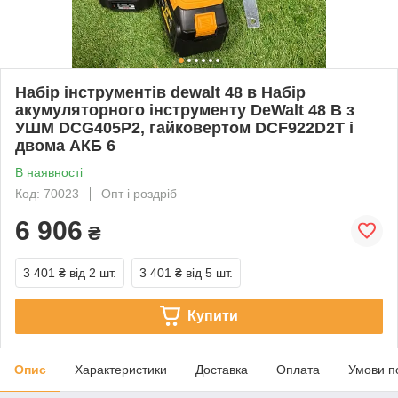
Набір інструментів dewalt 48 в Набір
акумуляторного інструменту DeWalt 48 В з
УШМ DCG405P2, гайковертом DCF922D2T і
двома АКБ 6
В наявності
Код: 70023
Опт і роздріб
6 906
₴
3 401 ₴
від 2 шт.
3 401 ₴
від 5 шт.
Купити
Опис
Характеристики
Доставка
Оплата
Умови п