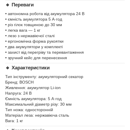
🔹 Переваги
• автономна робота від акумулятора 24 В
• ємність акумулятора 5 А·год
• різ гілок товщиною до 30 мм
• легка вага — 1 кг
• лезо з нержавіючої сталі
• ергономічна форма рукоятки
• два акумулятори у комплекті
• захист від перегріву та перевантаження
• зручний кейс для перенесення
🔹 Характеристики
Тип інструменту: акумуляторний секатор
Бренд: BOSCH
Живлення: акумулятор Li-ion
Напруга: 24 В
Ємність акумулятора: 5 А·год
Максимальний діаметр різу: 30 мм
Тип ножа: односторонній
Матеріал леза: нержавіюча сталь
Вага: 1 кг