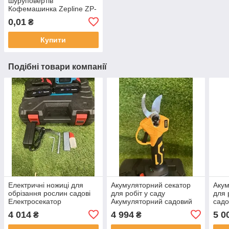
шуруповертів
Кофемашинка Zepline ZP-
6806
0,01
₴
Купити
Подібні товари компанії
Електричні ножиці для
Акумуляторний секатор
Акум
обрізання рослин садові
для робіт у саду
для 
Електросекатор
Акумуляторний садовий
сад
акумуляторний Makita 48V
секатор DeWalt вага 1.4 кг,
,Аку
4 014
4 994
5 0
₴
₴
6Ah ,Секатор діаметр різу
2 АКБ, Секатори для саду
для 
30 мм ,Електричні
діаметр різу 35
А·ч 