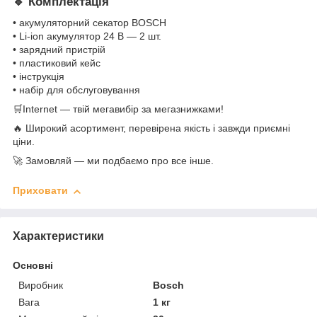
🔹 Комплектація
• акумуляторний секатор BOSCH
• Li-ion акумулятор 24 В — 2 шт.
• зарядний пристрій
• пластиковий кейс
• інструкція
• набір для обслуговування
🛒Internet — твій мегавибір за мегазнижками!
🔥 Широкий асортимент, перевірена якість і завжди приємні
ціни.
🚀 Замовляй — ми подбаємо про все інше.
Приховати
Характеристики
Основні
Виробник
Bosch
Вага
1 кг