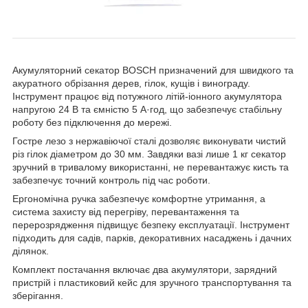
Акумуляторний секатор BOSCH призначений для швидкого та
акуратного обрізання дерев, гілок, кущів і винограду.
Інструмент працює від потужного літій-іонного акумулятора
напругою 24 В та ємністю 5 А·год, що забезпечує стабільну
роботу без підключення до мережі.
Гостре лезо з нержавіючої сталі дозволяє виконувати чистий
різ гілок діаметром до 30 мм. Завдяки вазі лише 1 кг секатор
зручний в тривалому використанні, не перевантажує кисть та
забезпечує точний контроль під час роботи.
Ергономічна ручка забезпечує комфортне утримання, а
система захисту від перегріву, перевантаження та
перерозрядження підвищує безпеку експлуатації. Інструмент
підходить для садів, парків, декоративних насаджень і дачних
ділянок.
Комплект постачання включає два акумулятори, зарядний
пристрій і пластиковий кейс для зручного транспортування та
зберігання.