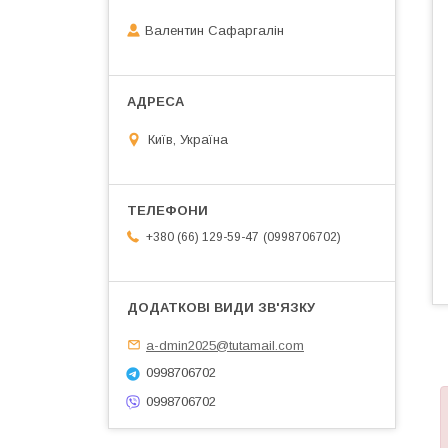
Валентин Сафаргалін
Київ, Україна
0998706702
+380 (66) 129-59-47
a-dmin2025@tutamail.com
0998706702
0998706702