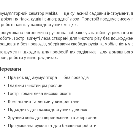
кумуляторний секатор Makita — це сучасний садовий інструмент, 
ідрізання гілок, кущів і виноградної лози. Пристрій поєднує високу 
 роботі навіть у важкодоступних місцях.
рогумована ергономічна рукоятка забезпечує надійне утримання ін
оботи. Гострі вигнуті леза створені для чистого різу без пошкод
рацювати без проводів, зберігаючи свободу рухів та мобільність у 
нструмент підходить для професійних садівників і для домашньог
рон, роботи у виноградниках.
Переваги
Працює від акумулятора — без проводів
Гладкий і чистий різ рослин
Гострі ковані леза високої якості
Компактний та легкий у використанні
Підходить для важкодоступних ділянок
Зручний кейс для перенесення та зберігання
Прогумована рукоятка для безпечної роботи