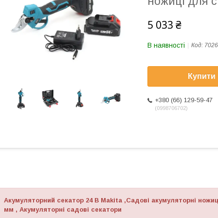
ножиці для 
5 033 ₴
В наявності
Код:
7026
Купити
+380 (66) 129-59-47
0998706702
Акумуляторний секатор 24 В Makita ,Садові акумуляторні ножиц
мм , Акумуляторні садові секатори