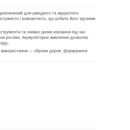
призначений для швидкого та акуратного
потужність і компактність, що робить його зручним
струмента та знижує ризик ковзання під час
ження рослин. Акумуляторне живлення дозволяє
саду.
о використання — обрізки дерев, формування