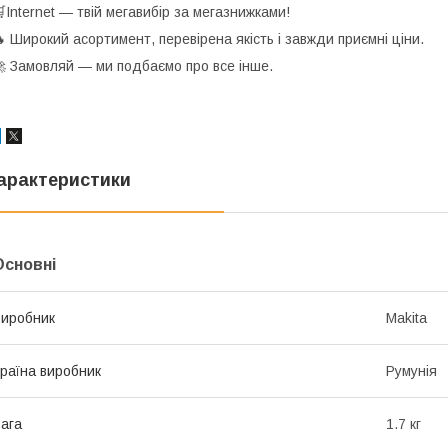
Internet — твій мегавибір за мегазнижками!
 Широкий асортимент, перевірена якість і завжди приємні ціни.
 Замовляй — ми подбаємо про все інше.
арактеристики
Основні
иробник
Makita
раїна виробник
Румунія
ага
1.7 кг