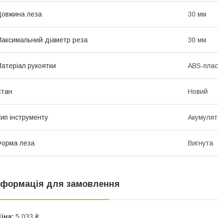
овжина леза
30 мм
аксимальний діаметр реза
30 мм
атеріал рукоятки
ABS-плас
Стан
Новий
ип інструменту
Акумулят
орма леза
Вигнута
нформація для замовлення
іна:
5 033 ₴