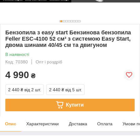
Бензопила з easy start Бензинова бензопила
Feller ESC-4100 52 см³ з системою Easy Start,
двома шинами 40/45 см та двигуном
В наявності
Код: 70380
Опт і роздріб
4 990
₴
2 440 ₴
від 2 шт.
2 440 ₴
від 5 шт.
Купити
Опис
Характеристики
Доставка
Оплата
Умови п