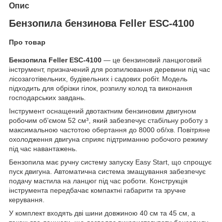
Опис
Бензопила бензинова Feller ESC-4100
Про товар
Бензопила Feller ESC-4100
— це бензиновий ланцюговий
інструмент, призначений для розпилювання деревини під час
лісозаготівельних, будівельних і садових робіт. Модель
підходить для обрізки гілок, розпилу колод та виконання
господарських завдань.
Інструмент оснащений двотактним бензиновим двигуном
робочим об’ємом 52 см³, який забезпечує стабільну роботу з
максимальною частотою обертання до 8000 об/хв. Повітряне
охолодження двигуна сприяє підтриманню робочого режиму
під час навантажень.
Бензопила має ручну систему запуску Easy Start, що спрощує
пуск двигуна. Автоматична система змащування забезпечує
подачу мастила на ланцюг під час роботи. Конструкція
інструмента передбачає компактні габарити та зручне
керування.
У комплект входять дві шини довжиною 40 см та 45 см, а