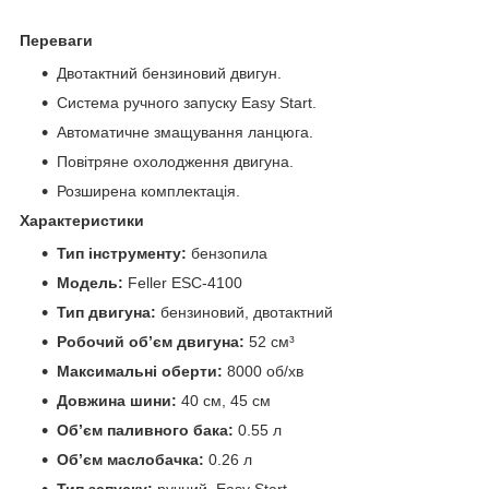
Переваги
Двотактний бензиновий двигун.
Система ручного запуску Easy Start.
Автоматичне змащування ланцюга.
Повітряне охолодження двигуна.
Розширена комплектація.
Характеристики
Тип інструменту:
бензопила
Модель:
Feller ESC-4100
Тип двигуна:
бензиновий, двотактний
Робочий обʼєм двигуна:
52 см³
Максимальні оберти:
8000 об/хв
Довжина шини:
40 см, 45 см
Обʼєм паливного бака:
0.55 л
Обʼєм маслобачка:
0.26 л
Тип запуску:
ручний, Easy Start