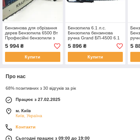
Бензинова для обрізання
Бензопила 6.1 л.с.
Бенз
дерев Бензопила 6500 Вт
Бензопила бензинова
Бенз
Професійні бензопили з
ручна Grand БП-4500 6.1
ручн
шиною 45 см³ Потужні
л.с. 52 см3 з шиною 45 см
л.с.
5 994
5 896
5 8
₴
₴
бензопили 58 см³
і ланцюгом 0.325
і ла
Бензинова пила для
двотактним бензиновим
двот
Купити
Купити
Про нас
68% позитивних з 30 відгуків за рік
Працює з 27.02.2025
м. Київ
Київ, Україна
Контакти
Сьогодні працює з 09:00 до 19:00