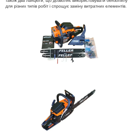
також два ланцюги, що дозволяє використовувати бензопилу
для різних типів робіт і спрощує заміну витратних елементів.