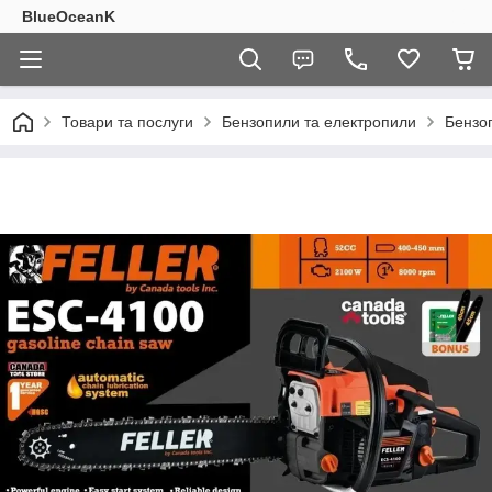
BlueOceanK
Товари та послуги
Бензопили та електропили
Бензоп