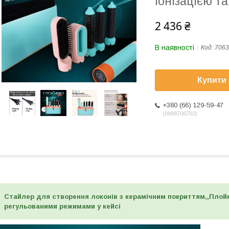
іонізацією т
2 436 ₴
В наявності
Код:
7063
Купити
+380 (66) 129-59-47
0998706702
Стайлер для створення локонів з керамічним покриттям,,Плойк
регульованими режимами у кейсі