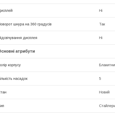
Дисплей
Ні
оворот шнура на 360 градусів
Так
ідсвічування дисплея
Ні
Основні атрибути
олір корпусу
Блакитн
ількість насадок
5
Стан
Новий
ип
Стайлери