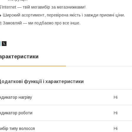
Internet — твій мегавибір за мегазнижками!
 Широкий асортимент, перевірена якість і завжди приємні ціни.
 Замовляй — ми подбаємо про все інше.
арактеристики
Додаткові функції і характеристики
ндикатор нагріву
Ні
ндикатор роботи
Ні
ибір типу волосся
Ні