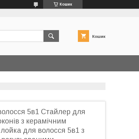
Кошик
Кошик
волосся 5в1 Стайлер для
конів з керамічним
лойка для волосся 5в1 з