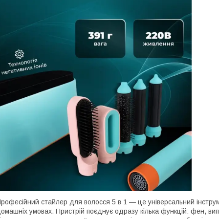
рофесійний стайлер для волосся 5 в 1 — це універсальний інструм
омашніх умовах. Пристрій поєднує одразу кілька функцій: фен, вип