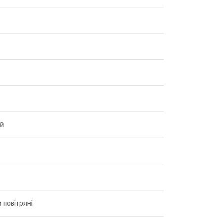
ий
 повітряні