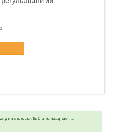
а регульованими
3
а для волосся 5в1 з іонізацією та