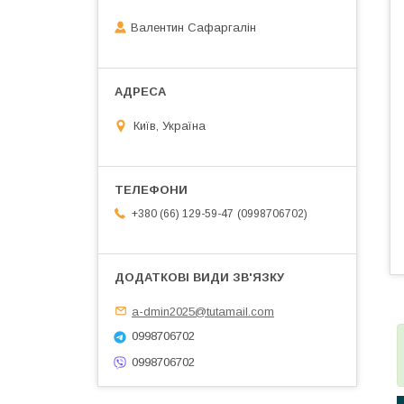
Валентин Сафаргалін
Київ, Україна
0998706702
+380 (66) 129-59-47
a-dmin2025@tutamail.com
0998706702
0998706702