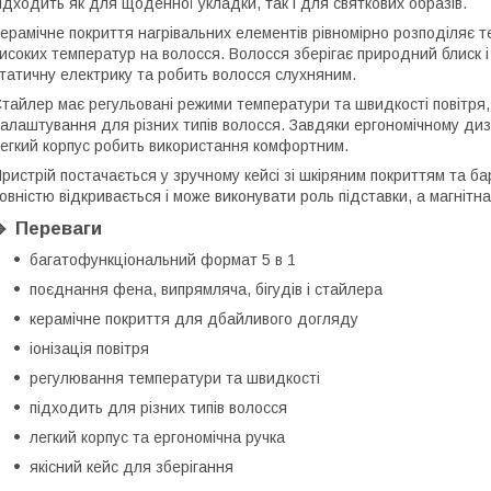
ідходить як для щоденної укладки, так і для святкових образів.
ерамічне покриття нагрівальних елементів рівномірно розподіляє 
исоких температур на волосся. Волосся зберігає природний блиск і 
татичну електрику та робить волосся слухняним.
тайлер має регульовані режими температури та швидкості повітря,
алаштування для різних типів волосся. Завдяки ергономічному диз
егкий корпус робить використання комфортним.
ристрій постачається у зручному кейсі зі шкіряним покриттям та 
овністю відкривається і може виконувати роль підставки, а магнітн
🔹 Переваги
багатофункціональний формат 5 в 1
поєднання фена, випрямляча, бігудів і стайлера
керамічне покриття для дбайливого догляду
іонізація повітря
регулювання температури та швидкості
підходить для різних типів волосся
легкий корпус та ергономічна ручка
якісний кейс для зберігання