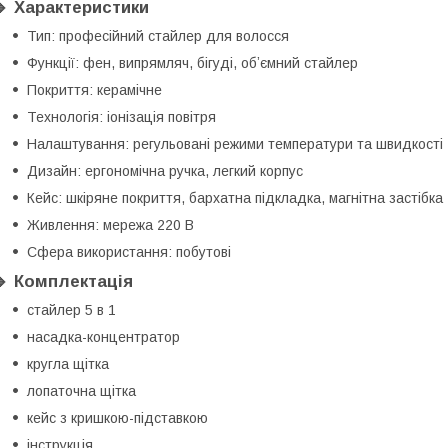
🔹 Характеристики
Тип: професійний стайлер для волосся
Функції: фен, випрямляч, бігуді, обʼємний стайлер
Покриття: керамічне
Технологія: іонізація повітря
Налаштування: регульовані режими температури та швидкості
Дизайн: ергономічна ручка, легкий корпус
Кейс: шкіряне покриття, бархатна підкладка, магнітна застібка
Живлення: мережа 220 В
Сфера використання: побутові
🔹 Комплектація
стайлер 5 в 1
насадка-концентратор
кругла щітка
лопаточна щітка
кейс з кришкою-підставкою
інструкція