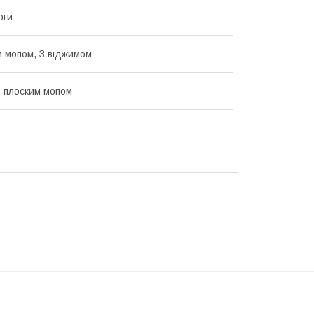
оги
м мопом, З віджимом
 плоским мопом