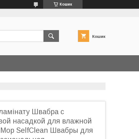
Кошик
Кошик
ламінату Швабра с
ой насадкой для влажной
tMop SelfClean Швабры для