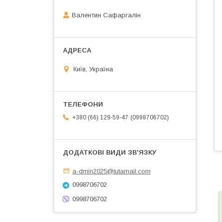
Валентин Сафаргалін
Київ, Україна
0998706702
+380 (66) 129-59-47
a-dmin2025@tutamail.com
0998706702
0998706702