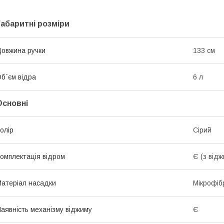
Габаритні розміри
овжина ручки
133 см
б`єм відра
6 л
Основні
олір
Сірий
омплектація відром
Є (з від
атеріал насадки
Мікрофіб
аявність механізму віджиму
Є