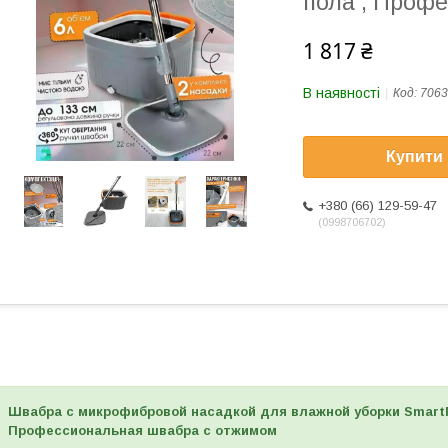
пола , Проф
1 817 ₴
В наявності
Код:
7063
Купити
+380 (66) 129-59-47
0998706702
Швабра с микрофибровой насадкой для влажной уборки SmartM
Профессиональная швабра с отжимом