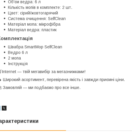
Об'єм ведра: 6 л
Кількість мопів в комплекте: 2 шт.
Цвет: сірий/жовтогарячий
Система очищення: SelfClean
Матеріал мопа: мікрофібра
Матеріал ведра: пластик
Комплектація
Швабра SmartMop SelfClean
Ведро 6 л
2 мопа
Інструкція
Internet — твій мегавибір за мегазнижками!
 Широкий асортимент, перевірена якість і завжди приємні ціни.
 Замовляй — ми подбаємо про все інше.
арактеристики