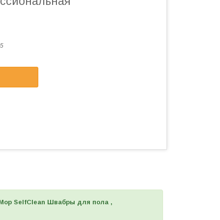
ессиональная
5
op SelfClean Швабры для пола ,