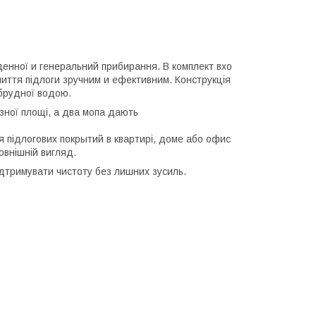
енної и генеральний прибирання. В комплект вхо
 миття підлоги зручним и ефективним. Конструкція
 брудної водою.
зної площі, а два мопа дають
 підлогових покрытий в квартирі, доме або офис
овнішній вигляд.
ідтримувати чистоту без лишних зусиль.