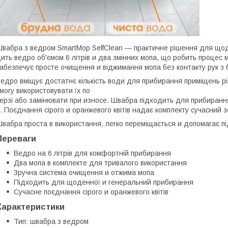
вабра з ведром SmartMop SelfClean — практичне рішення для щод
ить ведро об'ємом 6 літрів и два змінних мопа, що робить процес
абезпечує просте очищення и віджимання мопа без контакту рук з
едро вміщує достатнє кількість води для прибирання приміщень рі
могу використовувати їх по
ерзі або замінювати при износе. Швабра підходить для прибирання
. Поєднання сірого и оранжевого квітів надає комплекту сучасний з
вабра проста в використання, легко переміщається и допомагає п
Переваги
Ведро на 6 літрів для комфортній прибирання
Два мопа в комплекте для тривалого використання
Зручна система очищення и отжима мопа
Підходить для щоденної и генеральний прибирання
Сучасне поєднання сірого и оранжевого квітів
Характеристики
Тип: швабра з ведром