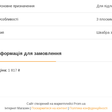
сновне призначення
Для підл
собливості
З плоски
ип
Швабра з
нформація для замовлення
іна:
1 817 ₴
Сайт створений на маркетплейсі
Prom.ua
Інтернет Магазин |
Поскаржитися на контент
|
Політика конфіденційності