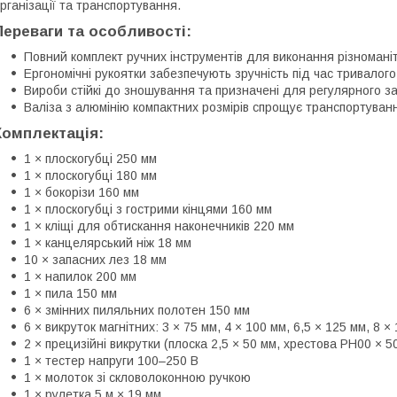
рганізації та транспортування.
Переваги та особливості:
Повний комплект ручних інструментів для виконання різноманіт
Ергономічні рукоятки забезпечують зручність під час тривалог
Вироби стійкі до зношування та призначені для регулярного з
Валіза з алюмінію компактних розмірів спрощує транспортуванн
Комплектація:
1 × плоскогубці 250 мм
1 × плоскогубці 180 мм
1 × бокорізи 160 мм
1 × плоскогубці з гострими кінцями 160 мм
1 × кліщі для обтискання наконечників 220 мм
1 × канцелярський ніж 18 мм
10 × запасних лез 18 мм
1 × напилок 200 мм
1 × пила 150 мм
6 × змінних пиляльних полотен 150 мм
6 × викруток магнітних: 3 × 75 мм, 4 × 100 мм, 6,5 × 125 мм, 8 
2 × прецизійні викрутки (плоска 2,5 × 50 мм, хрестова PH00 × 5
1 × тестер напруги 100–250 В
1 × молоток зі скловолоконною ручкою
1 × рулетка 5 м × 19 мм