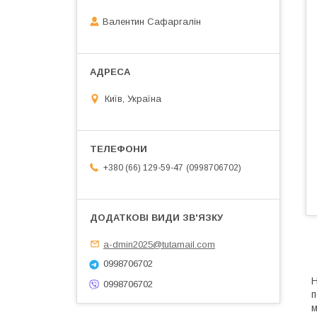
Валентин Сафаргалін
Київ, Україна
0998706702
+380 (66) 129-59-47
a-dmin2025@tutamail.com
0998706702
Н
0998706702
п
м