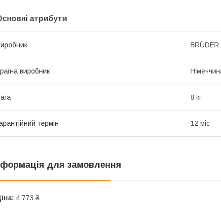
Основні атрибути
иробник
BRÜDER
раїна виробник
Німеччин
ага
8 кг
арантійний термін
12 міс
нформація для замовлення
іна:
4 773 ₴