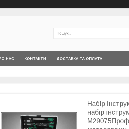
РО НАС
КОНТАКТИ
ДОСТАВКА ТА ОПЛАТА
Набір інстру
набір інстр
M29075Профе