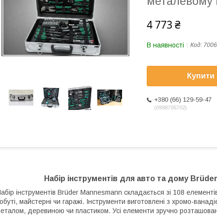
металевому 
4 773 ₴
В наявності
Код:
7006
Купити
+380 (66) 129-59-47
0998706702
Набір інструментів для авто та дому Brüde
абір інструментів Brüder Mannesmann складається зі 108 елементі
обуті, майстерні чи гаражі. Інструменти виготовлені з хромо-ванаді
еталом, деревиною чи пластиком. Усі елементи зручно розташовані 