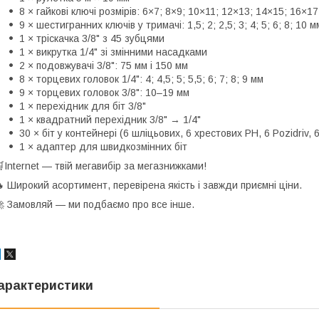
8 × гайкові ключі розмірів: 6×7; 8×9; 10×11; 12×13; 14×15; 16×1
9 × шестигранних ключів у тримачі: 1,5; 2; 2,5; 3; 4; 5; 6; 8; 10 м
1 × тріскачка 3/8" з 45 зубцями
1 × викрутка 1/4" зі змінними насадками
2 × подовжувачі 3/8": 75 мм і 150 мм
8 × торцевих головок 1/4": 4; 4,5; 5; 5,5; 6; 7; 8; 9 мм
9 × торцевих головок 3/8": 10–19 мм
1 × перехідник для біт 3/8"
1 × квадратний перехідник 3/8" → 1/4"
30 × біт у контейнері (6 шліцьових, 6 хрестових PH, 6 Pozidriv, 
1 × адаптер для швидкозмінних біт
Internet — твій мегавибір за мегазнижками!
 Широкий асортимент, перевірена якість і завжди приємні ціни.
 Замовляй — ми подбаємо про все інше.
арактеристики