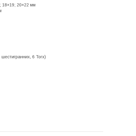
7; 18×19; 20×22 мм
м
6 шестигранних, 6 Torx)