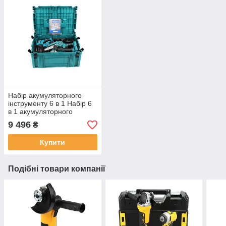
Набір акумуляторного
інструменту 6 в 1 Набір 6
в 1 акумуляторного
інструменту Makita 36V
9 496
₴
(Шуруповерт, Болгарка,
Гайковерт,
Купити
Подібні товари компанії