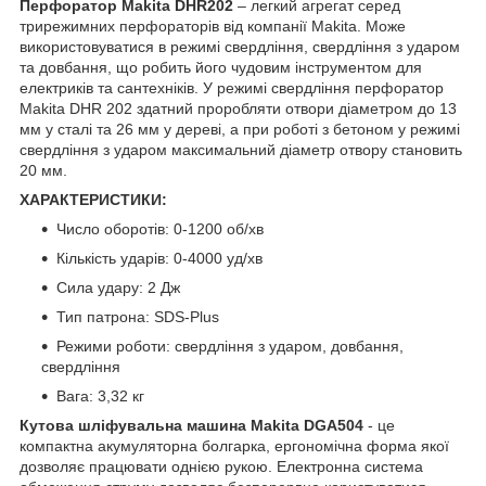
Перфоратор Makita DHR202
– легкий агрегат серед
трирежимних перфораторів від компанії Makita. Може
використовуватися в режимі свердління, свердління з ударом
та довбання, що робить його чудовим інструментом для
електриків та сантехніків. У режимі свердління перфоратор
Makita DHR 202 здатний проробляти отвори діаметром до 13
мм у сталі та 26 мм у дереві, а при роботі з бетоном у режимі
свердління з ударом максимальний діаметр отвору становить
20 мм.
ХАРАКТЕРИСТИКИ:
Число оборотів: 0-1200 об/хв
Кількість ударів: 0-4000 уд/хв
Сила удару: 2 Дж
Тип патрона: SDS-Plus
Режими роботи: свердління з ударом, довбання,
свердління
Вага: 3,32 кг
Кутова шліфувальна машина Makita DGA504
- це
компактна акумуляторна болгарка, ергономічна форма якої
дозволяє працювати однією рукою. Електронна система