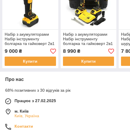
Набір з акумуляторами
Набір з акумуляторами
Набі
Набір інструменту
Набір інструменту
Набі
болгарка та гайковерт 2в1
болгарка та гайковерт 2в1
шуру
акумуляторний 36V з
акумуляторний 36V з
підс
9 000
8 990
7 8
₴
₴
протиударним кейсом та
протиударним кейсом та
болг
двома літій-іонними
двома літій-іонними
акум
Купити
Купити
Про нас
68% позитивних з 30 відгуків за рік
Працює з 27.02.2025
м. Київ
Київ, Україна
Контакти