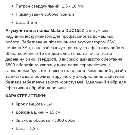
Патрон свердлильний: 1,5 - 10 мм
Підсвічування робочої зони: є
Вага: 1,5 кг
Акумуляторна пилка Makita DUC155Z
є потужним і
надійним інструментом для професійної та домашньої
роботи. Забезпечена літієво-іонним акумулятором 36V
ємністю 5Ah, вона забезпечує тривалу та ефективну роботу.
Шина довжиною 15 см дозволяє легко та точно різати
деревину різної твердості. З високою швидкістю обертання
3800 оборотів за хвилину пила легко справляється із
завданнями будь-якого рівня складності. Компактний дизайн
та низька вага роблять її зручною у використанні, а система
безпеки забезпечує захист користувача. Ідеальний вибір для
ефективної обробки деревини.
ХАРАКТЕРИСТИКИ:
Крок ланцюга - 1/4"
Довжина шини – 15 см
Кількість оборотів - 3800 об/хв
Вага – 1,2 кг