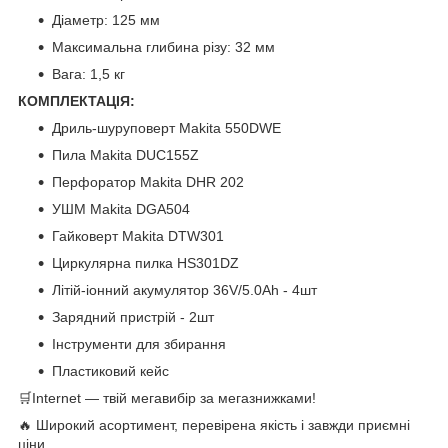
Діаметр: 125 мм
Максимальна глибина різу: 32 мм
Вага: 1,5 кг
КОМПЛЕКТАЦІЯ:
Дриль-шуруповерт Makita 550DWE
Пила Makita DUC155Z
Перфоратор Makita DHR 202
УШМ Makita DGA504
Гайковерт Makita DTW301
Циркулярна пилка HS301DZ
Літій-іонний акумулятор 36V/5.0Ah - 4шт
Зарядний пристрій - 2шт
Інструменти для збирання
Пластиковий кейс
🛒Internet — твій мегавибір за мегазнижками!
🔥 Широкий асортимент, перевірена якість і завжди приємні
ціни.