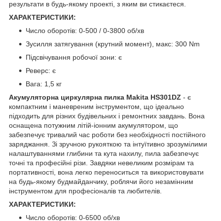
результати в будь-якому проекті, з яким ви стикаєтеся.
ХАРАКТЕРИСТИКИ:
Число оборотів: 0-500 / 0-3800 об/хв
Зусилля затягування (крутний момент), макс: 300 Nm
Підсвічування робочої зони: є
Реверс: є
Вага: 1,5 кг
Акумуляторна циркулярна пилка Makita HS301DZ
- є
компактним і маневреним інструментом, що ідеально
підходить для різних будівельних і ремонтних завдань. Вона
оснащена потужним літій-іонним акумулятором, що
забезпечує тривалий час роботи без необхідності постійного
заряджання. Зі зручною рукояткою та інтуїтивно зрозумілими
налаштуваннями глибини та кута нахилу, пила забезпечує
точні та професійні різи. Завдяки невеликим розмірам та
портативності, вона легко переноситься та використовувати
на будь-якому будмайданчику, роблячи його незамінним
інструментом для професіоналів та любителів.
ХАРАКТЕРИСТИКИ:
Число оборотів: 0-6500 об/хв