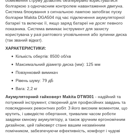
обмеження струму дозволяє безперервно користуватися
болгаркою з одночасним контролем навантаження двигуна.
Система блокування з сигнальною лампою запобігає пуску
болгарки Makita DGA504 під час підключення акумуляторної
батареї та включає її, якщо заряд батареї не досяг певного
показника. Система вимикає інструмент для захисту
користувача у разі раптового уповільнення або зупинки диска
(так званий відкат).
ХАРАКТЕРИСТИКИ:
Кількість обертів: 8500 об/хв
Максимальний діаметр диска (мм): 125 мм
Повзунковий вимикач
Рівень шуму: 79 дБ
Вага: 2,2 кг
Акумуляторний гайковерт Makita DTW301
- надійний та
потужний інструмент, створений для професійних завдань та
повсякденних ремонтних робіт. З його високим моментом, що
крутить, і швидкістю обертання, тривалим часом роботи
завдяки ємному акумулятору, а також зручним ергономічним
дизайном, цей гайковерт стане вашим незамінним
помічником, забезпечуючи ефективність, комфорт і чудові