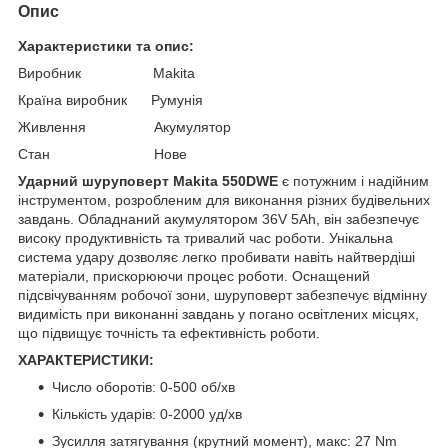
Опис
Характеристики та опис:
Виробник Makita
Країна виробник Румунія
Живлення Акумулятор
Стан Нове
Ударний шуруповерт Makita 550DWE
є потужним і надійним
інструментом, розробленим для виконання різних будівельних
завдань. Обладнаний акумулятором 36V 5Ah, він забезпечує
високу продуктивність та тривалий час роботи. Унікальна
система удару дозволяє легко пробивати навіть найтвердіші
матеріали, прискорюючи процес роботи. Оснащений
підсвічуванням робочої зони, шуруповерт забезпечує відмінну
видимість при виконанні завдань у погано освітлених місцях,
що підвищує точність та ефективність роботи.
ХАРАКТЕРИСТИКИ:
Число оборотів: 0-500 об/хв
Кількість ударів: 0-2000 уд/хв
Зусилля затягування (крутний момент), макс: 27 Nm