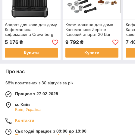
Апарат для кави для дому
Кофе машина для дома
Коф
Кофемашина
Кавомашини Zepline
Каво
кофемашина Crownberg
Кавовий апарат 20 Bar
каво
СВ-1570 (Еспресо
Еспресо машина для
кави
5 176
9 792
7 4
₴
₴
кавомашина) кавомашини
кав'ярні кавоварка на
недо
20 барів Кавоварки
подарунок Кафемашина
Купити
Купити
електричні
Про нас
68% позитивних з 30 відгуків за рік
Працює з 27.02.2025
м. Київ
Київ, Україна
Контакти
Сьогодні працює з 09:00 до 19:00