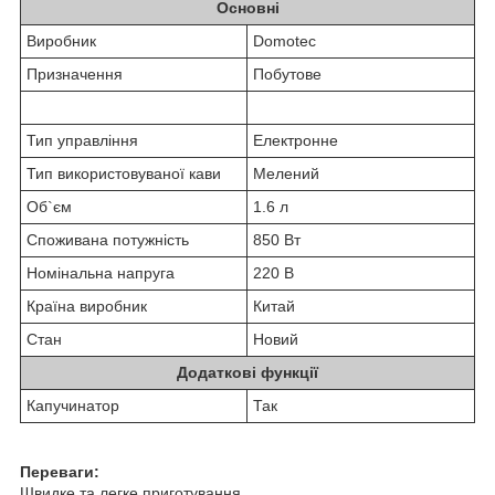
Основні
Виробник
Domotec
Призначення
Побутове
Тип управління
Електронне
Тип використовуваної кави
Мелений
Об`єм
1.6 л
Споживана потужність
850 Вт
Номінальна напруга
220 В
Країна виробник
Китай
Стан
Новий
Додаткові функції
Капучинатор
Так
Переваги:
Швидке та легке приготування