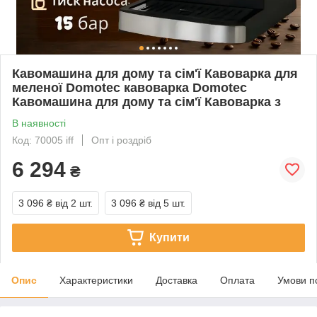
Кавомашина для дому та сім'ї Кавоварка для
меленої Domotec кавоварка Domotec
Кавомашина для дому та сім'ї Кавоварка з
В наявності
Код: 70005 iff
Опт і роздріб
6 294
₴
3 096 ₴
від 2 шт.
3 096 ₴
від 5 шт.
Купити
Опис
Характеристики
Доставка
Оплата
Умови п