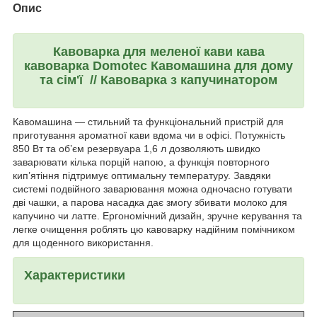
Опис
Кавоварка для меленої кави кава
кавоварка Domotec Кавомашина для дому
та сім'ї // Кавоварка з капучинатором
Кавомашина — стильний та функціональний пристрій для
приготування ароматної кави вдома чи в офісі. Потужність
850 Вт та об’єм резервуара 1,6 л дозволяють швидко
заварювати кілька порцій напою, а функція повторного
кип’ятіння підтримує оптимальну температуру. Завдяки
системі подвійного заварювання можна одночасно готувати
дві чашки, а парова насадка дає змогу збивати молоко для
капучино чи латте. Ергономічний дизайн, зручне керування та
легке очищення роблять цю кавоварку надійним помічником
для щоденного використання.
Характеристики