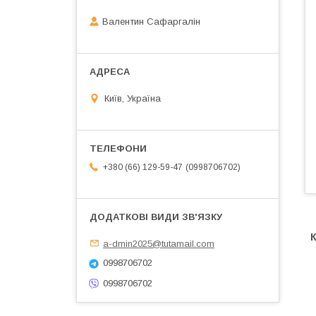
Валентин Сафаргалін
Київ, Україна
0998706702
+380 (66) 129-59-47
a-dmin2025@tutamail.com
0998706702
0998706702