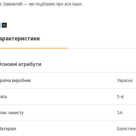
 Замовляй — ми подбаємо про все інше.
арактеристики
Основні атрибути
раїна виробник
Україна
ага
5 кг
лас захисту
1А
атеріал
Балістич