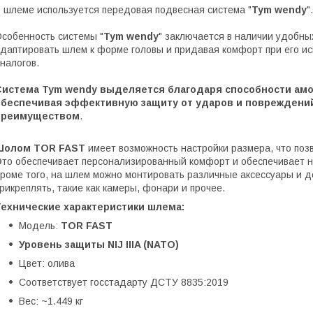
 шлеме используется передовая подвесная система "
Tym wendy
".
собенность системы "
Tym wendy
" заключается в наличии удобны
даптировать шлем к форме головы и придавая комфорт при его ис
налогов.
Система
Tym wendy
выделяется благодаря способности амо
обеспечивая эффективную защиту от ударов и повреждений
преимуществом
.
Шолом TOR FAST
имеет возможность настройки размера, что позв
то обеспечивает персонализированный комфорт и обеспечивает 
роме того, на шлем можно монтировать различные аксессуары и 
рикреплять, такие как камеры, фонари и прочее.
Технические характеристики шлема:
Модель:
TOR FAST
Уровень защиты NIJ IIIA (NATO)
Цвет: олива
Соответствует госстадарту ДСТУ 8835:2019
Вес: ~1.449 кг