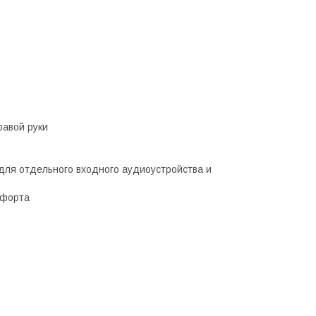
равой руки
ля отдельного входного аудиоустройства и
мфорта