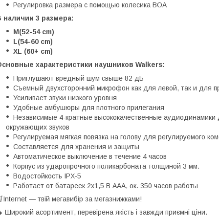
Регулировка размера с помощью колесика BOA
 наличии 3 размера:
М(52-54 cm)
L(54-60 cm)
XL (60+ cm)
Основные характеристики наушников Walkers:
Приглушают вредный шум свыше 82 дБ
Съемный двухсторонний микрофон как для левой, так и для п
Усиливает звуки низкого уровня
Удобные амбушюры для плотного прилегания
Независимые 4-кратные высококачественные аудиодинамики д
окружающих звуков
Регулируемая мягкая повязка на голову для регулируемого ко
Составляется для хранения и защиты
Автоматическое выключение в течение 4 часов
Корпус из ударопрочного поликарбоната толщиной 3 мм.
Водостойкость IPX-5
Работает от батареек 2x1,5 В AAA, ок. 350 часов работы
Internet — твій мегавибір за мегазнижками!
 Широкий асортимент, перевірена якість і завжди приємні ціни.