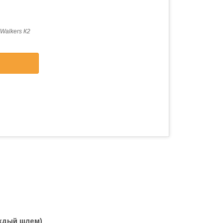
Walkers К2
аждый шлем)