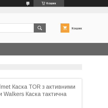
Кошик
Кошик
elmet Каска TOR з активними
 Walkers Каска тактична