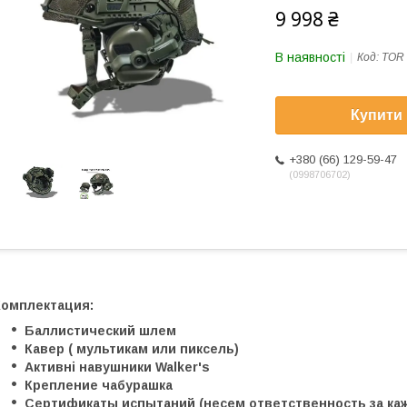
9 998 ₴
В наявності
Код:
TOR 
Купити
+380 (66) 129-59-47
0998706702
Комплектация:
Баллистический шлем
Кавер ( мультикам или пиксель)
Активні навушники Walker's
Крепление чабурашка
Сертификаты испытаний (несем ответственность за к