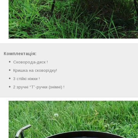
Комплектація:
Сковорода‑диск !
Кришка на сковорідку!
3 стійкі ніжки !
2 зручні “Т”-ручки (знімні) !