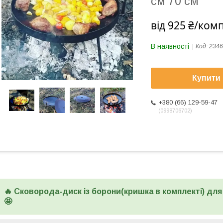
см 70 см
від
925 ₴/ком
В наявності
Код:
2346
Купити
+380 (66) 129-59-47
0998706702
🔥 Сковорода-диск із борони(кришка в комплекті) для 
🤩