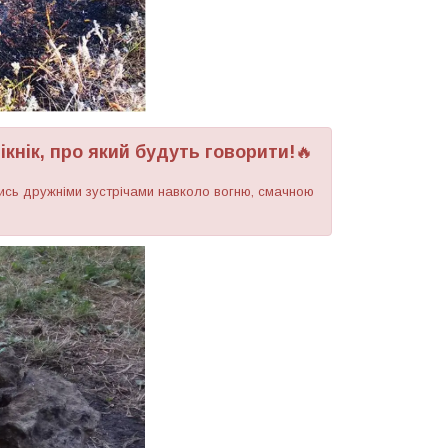
кнік, про який будуть говорити!
🔥
ись дружніми зустрічами навколо вогню, смачною