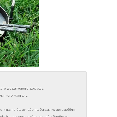
якого додаткового догляду.
уличного мангалу.
ститься в багаж або на багажник автомобіля.
пікніку, денному риболовлі або барбекю-