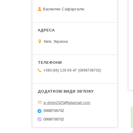
Валентин Сафаргалін
Київ, Україна
0998706702
+380 (66) 129-59-47
a-dmin2025@tutamail.com
0998706702
0998706702