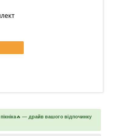
плект
пікніка
🔥
— драйв вашого відпочинку