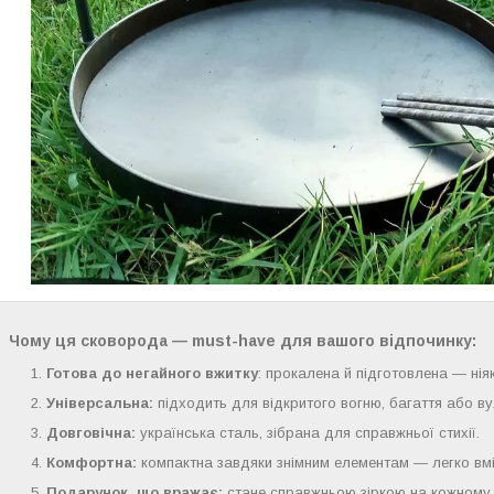
Чому ця сковорода — must-have для вашого відпочинку:
Готова до негайного вжитку
: прокалена й підготовлена — ні
Універсальна:
підходить для відкритого вогню, багаття або в
Довговічна:
українська сталь, зібрана для справжньої стихії.
Комфортна:
компактна завдяки знімним елементам — легко вмі
Подарунок, що вражає:
стане справжньою зіркою на кожному 